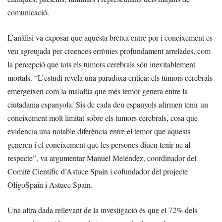
comunicació.
L’anàlisi va exposar que aquesta bretxa entre por i coneixement es
veu agreujada per creences errònies profundament arrelades, com
la percepció que tots els tumors cerebrals són inevitablement
mortals. “L’estudi revela una paradoxa crítica: els tumors cerebrals
emergeixen com la malaltia que més temor genera entre la
ciutadania espanyola. Sis de cada deu espanyols afirmen tenir un
coneixement molt limitat sobre els tumors cerebrals, cosa que
evidencia una notable diferència entre el temor que aquests
generen i el coneixement que les persones diuen tenir-ne al
respecte”, va argumentar Manuel Meléndez, coordinador del
Comitè Científic d’Astuce Spain i cofundador del projecte
OligoSpain i Astuce Spain.
Una altra dada rellevant de la investigació és que el 72% dels