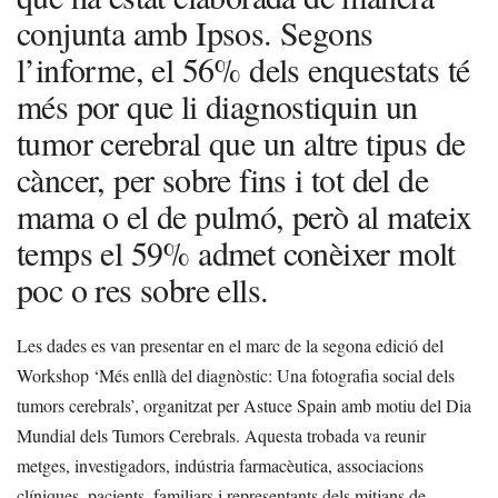
conjunta amb Ipsos. Segons
l’informe, el 56% dels enquestats té
més por que li diagnostiquin un
tumor cerebral que un altre tipus de
càncer, per sobre fins i tot del de
mama o el de pulmó, però al mateix
temps el 59% admet conèixer molt
poc o res sobre ells.
Les dades es van presentar en el marc de la segona edició del
Workshop ‘Més enllà del diagnòstic: Una fotografia social dels
tumors cerebrals’, organitzat per Astuce Spain amb motiu del Dia
Mundial dels Tumors Cerebrals. Aquesta trobada va reunir
metges, investigadors, indústria farmacèutica, associacions
clíniques, pacients, familiars i representants dels mitjans de