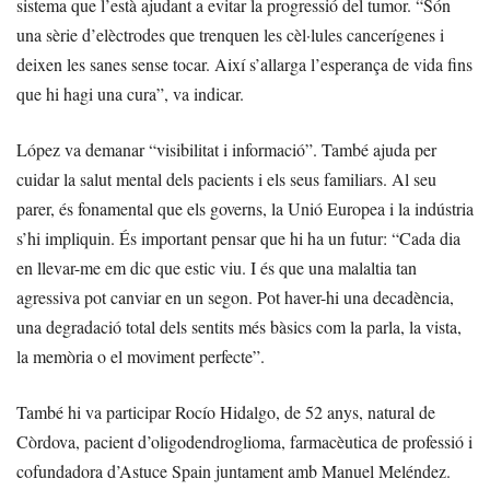
sistema que l’està ajudant a evitar la progressió del tumor. “Són
una sèrie d’elèctrodes que trenquen les cèl·lules cancerígenes i
deixen les sanes sense tocar. Així s’allarga l’esperança de vida fins
que hi hagi una cura”, va indicar.
López va demanar “visibilitat i informació”. També ajuda per
cuidar la salut mental dels pacients i els seus familiars. Al seu
parer, és fonamental que els governs, la Unió Europea i la indústria
s’hi impliquin. És important pensar que hi ha un futur: “Cada dia
en llevar-me em dic que estic viu. I és que una malaltia tan
agressiva pot canviar en un segon. Pot haver-hi una decadència,
una degradació total dels sentits més bàsics com la parla, la vista,
la memòria o el moviment perfecte”.
També hi va participar Rocío Hidalgo, de 52 anys, natural de
Còrdova, pacient d’oligodendroglioma, farmacèutica de professió i
cofundadora d’Astuce Spain juntament amb Manuel Meléndez.