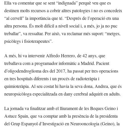
Ella va comentar que se sent “indignada” perquè veu que es
destinen molts recursos a cobrir altres patologies i no es concedeix
“al cervell” la importància que té. “Després de l’operació ets una
altra persona. És molt difícil a nivell social i, a més, jo ja no puc
treballar”, va ressaltar. Per això, va reclamar més suport: “metges,
psicòlegs i fisioterapeutes”.
A més, hi va intervenir Alfredo Herrero, de 42 anys, que
treballava com a programador informàtic a Madrid. Pacient
d’oligodendroglioma des del 2017, ha passat per tres operacions
en tres hospitals diferents i un procés de radioteràpia i
quimioteràpia. Al seu costat hi havia la seva dona, Andrea, que és
neuropsicòloga especialitzada en dany cerebral adquirit en adults.
La jornada va finalitzar amb el lliurament de les Beques Geino i
Astuce Spain, que va comptar amb la presència de la presidenta
del Grup Espanyol d’Investigació en Neurooncologia (Geino), la