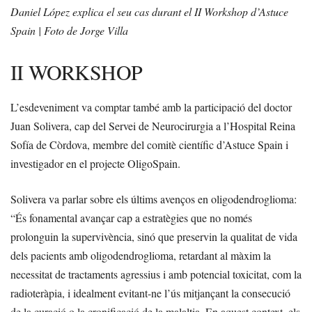
Daniel López explica el seu cas durant el II Workshop d’Astuce
Spain | Foto de Jorge Villa
II WORKSHOP
L’esdeveniment va comptar també amb la participació del doctor
Juan Solivera, cap del Servei de Neurocirurgia a l’Hospital Reina
Sofía de Còrdova, membre del comitè científic d’Astuce Spain i
investigador en el projecte OligoSpain.
Solivera va parlar sobre els últims avenços en oligodendroglioma:
“És fonamental avançar cap a estratègies que no només
prolonguin la supervivència, sinó que preservin la qualitat de vida
dels pacients amb oligodendroglioma, retardant al màxim la
necessitat de tractaments agressius i amb potencial toxicitat, com la
radioteràpia, i idealment evitant-ne l’ús mitjançant la consecució
de la curació o la cronificació de la malaltia. En aquest context, els