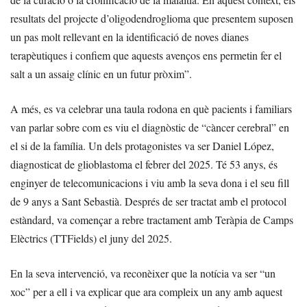
resultats del projecte d’oligodendroglioma que presentem suposen
un pas molt rellevant en la identificació de noves dianes
terapèutiques i confiem que aquests avenços ens permetin fer el
salt a un assaig clínic en un futur pròxim”.
A més, es va celebrar una taula rodona en què pacients i familiars
van parlar sobre com es viu el diagnòstic de “càncer cerebral” en
el si de la família. Un dels protagonistes va ser Daniel López,
diagnosticat de glioblastoma el febrer del 2025. Té 53 anys, és
enginyer de telecomunicacions i viu amb la seva dona i el seu fill
de 9 anys a Sant Sebastià. Després de ser tractat amb el protocol
estàndard, va començar a rebre tractament amb Teràpia de Camps
Elèctrics (TTFields) el juny del 2025.
En la seva intervenció, va reconèixer que la notícia va ser “un
xoc” per a ell i va explicar que ara compleix un any amb aquest