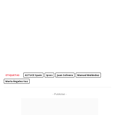
ETIQUETAS
ASTUCE Spain
Ipsos
Juan Solivera
Manuel Meléndez
María Ángeles Vaz
- Publicitat -