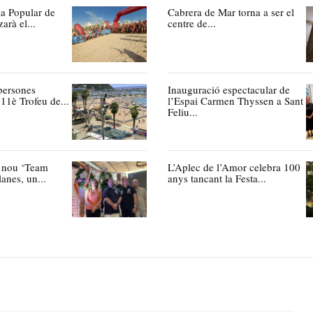
ia Popular de
Cabrera de Mar torna a ser el
arà el...
centre de...
persones
Inauguració espectacular de
11è Trofeu de...
l’Espai Carmen Thyssen a Sant
Feliu...
l nou ‘Team
L’Aplec de l’Amor celebra 100
anes, un...
anys tancant la Festa...