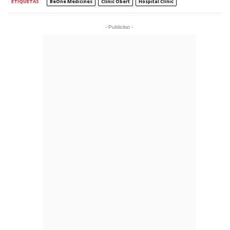
ETIQUETAS
BeOne Medicines
Clínic Obert
Hospital Clínic
- Publicitat -