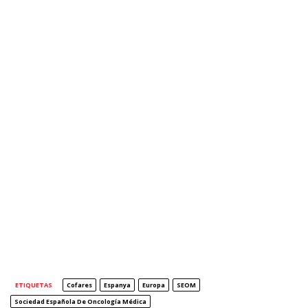
ETIQUETAS
Cofares
Espanya
Europa
SEOM
Sociedad Española De Oncología Médica