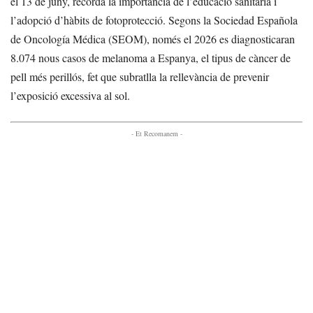
el 13 de juny, recorda la importància de l’educació sanitària i
l’adopció d’hàbits de fotoprotecció. Segons la Sociedad Española
de Oncología Médica (SEOM), només el 2026 es diagnosticaran
8.074 nous casos de melanoma a Espanya, el tipus de càncer de
pell més perillós, fet que subratlla la rellevància de prevenir
l’exposició excessiva al sol.
- Et Recomanem -