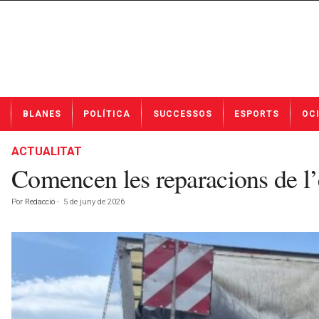
N
BLANES
POLÍTICA
SUCCESSOS
ESPORTS
OC
o
t
í
ACTUALITAT
c
Comencen les reparacions de l’e
i
e
Por
Redacció
-
5 de juny de 2026
s
d
e
B
l
a
n
e