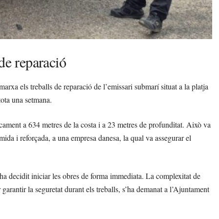
de reparació
xa els treballs de reparació de l’emissari submarí situat a la platja
tota una setmana.
ncament a 634 metres de la costa i a 23 metres de profunditat. Això va
 mida i reforçada, a una empresa danesa, la qual va assegurar el
 ha decidit iniciar les obres de forma immediata. La complexitat de
r garantir la seguretat durant els treballs, s’ha demanat a l’Ajuntament