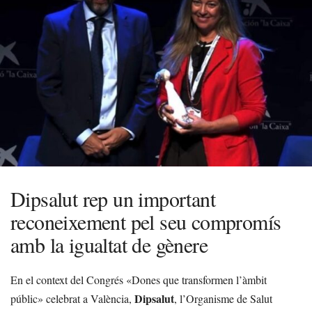
Dipsalut rep un important
reconeixement pel seu compromís
amb la igualtat de gènere
En el context del Congrés «Dones que transformen l’àmbit
Dipsalut
públic» celebrat a València,
, l’Organisme de Salut