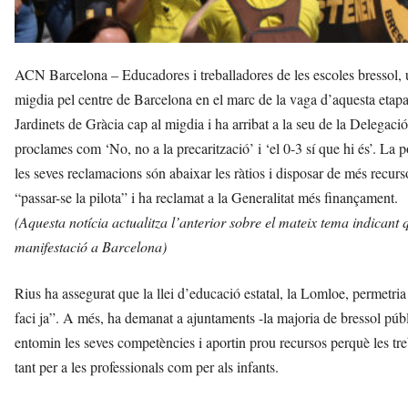
ACN Barcelona – Educadores i treballadores de les escoles bressol, u
migdia pel centre de Barcelona en el marc de la vaga d’aquesta etapa
Jardinets de Gràcia cap al migdia i ha arribat a la seu de la Delegac
proclames com ‘No, no a la precarització’ i ‘el 0-3 sí que hi és’. La
les seves reclamacions són abaixar les ràtios i disposar de més recurs
“passar-se la pilota” i ha reclamat a la Generalitat més finançament.
(Aquesta notícia actualitza l’anterior sobre el mateix tema indicant
manifestació a Barcelona)
Rius ha assegurat que la llei d’educació estatal, la Lomloe, permetria 
faci ja”. A més, ha demanat a ajuntaments -la majoria de bressol pú
entomin les seves competències i aportin prou recursos perquè les tr
tant per a les professionals com per als infants.