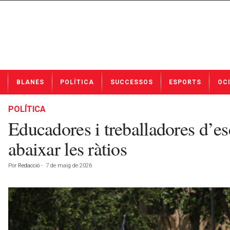
N
BLANES
POLÍTICA
SUCCESSOS
ESPORTS
OC
o
t
í
POLÍTICA
c
Educadores i treballadores d’es
i
e
abaixar les ràtios
s
d
Por
Redacció
-
7 de maig de 2026
e
B
l
a
n
e