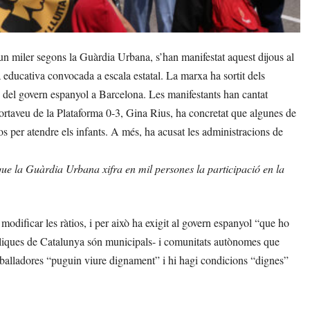
n miler segons la Guàrdia Urbana, s’han manifestat aquest dijous al
 educativa convocada a escala estatal. La marxa ha sortit dels
ió del govern espanyol a Barcelona. Les manifestants han cantat
 portaveu de la Plataforma 0-3, Gina Rius, ha concretat que algunes de
os per atendre els infants. A més, ha acusat les administracions de
 que la Guàrdia Urbana xifra en mil persones la participació en la
modificar les ràtios, i per això ha exigit al govern espanyol “que ho
bliques de Catalunya són municipals- i comunitats autònomes que
eballadores “puguin viure dignament” i hi hagi condicions “dignes”