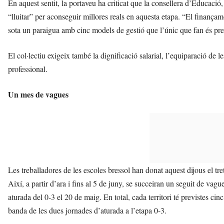
En aquest sentit, la portaveu ha criticat que la consellera d’Educaci
“lluitar” per aconseguir millores reals en aquesta etapa. “El finançame
sota un paraigua amb cinc models de gestió que l’únic que fan és precar
El col·lectiu exigeix també la dignificació salarial, l’equiparació de l
professional.
Un mes de vagues
Les treballadores de les escoles bressol han donat aquest dijous el tre
Així, a partir d’ara i fins al 5 de juny, se succeiran un seguit de vag
aturada del 0-3 el 20 de maig. En total, cada territori té previstes cinc 
banda de les dues jornades d’aturada a l’etapa 0-3.