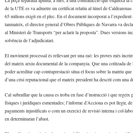
La peça separada apunta, a més, a una contradicció que esquitxa la cúp
de la UTE es va admetre un certificat relatiu al túnel de Caldearenas 
65 milions exigit en el plec. En el document incorporat a l’expedient 
tanmateix, el director general d’Obres Públiques de Navarra va declara
al Ministeri de Transports “per aclarir la proposta”. Dues versions i
solvència de l’adjudicatari.
El moviment processal és rellevant per una raó: les proves més incrim
del mateix arxiu documental de la companyia. Que una cotitzada de l
poder acreditar cap contraprestació situa el focus sobre la matriu que
d’una crisi reputacional que el mateix president ha descrit com una de 
Cal subratllar que la causa es troba en fase d’instrucció i que regei
físiques i jurídiques esmentades; l’informe d’Acciona es pot llegir, 
pagaments injustificats o com un exercici de revisió interna i col·labo
en determinaran l’abast.