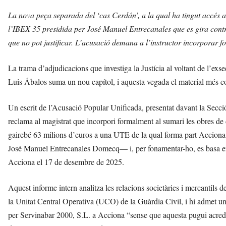
La nova peça separada del ‘cas Cerdán’, a la qual ha tingut accés a
l’IBEX 35 presidida per José Manuel Entrecanales que es gira contr
que no pot justificar. L’acusació demana a l’instructor incorporar f
La trama d’adjudicacions que investiga la Justícia al voltant de l’ex
Luis Ábalos suma un nou capítol, i aquesta vegada el material més c
Un escrit de l’Acusació Popular Unificada, presentat davant la Secció
reclama al magistrat que incorpori formalment al sumari les obres d
gairebé 63 milions d’euros a una UTE de la qual forma part Acciona C
José Manuel Entrecanales Domecq— i, per fonamentar-ho, es basa en
Acciona el 17 de desembre de 2025.
Aquest informe intern analitza les relacions societàries i mercantils 
la Unitat Central Operativa (UCO) de la Guàrdia Civil, i hi admet un 
per Servinabar 2000, S.L. a Acciona “sense que aquesta pugui acredit