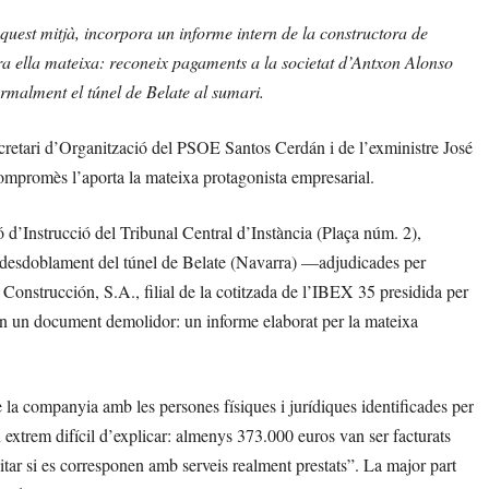
quest mitjà, incorpora un informe intern de la constructora de
a ella mateixa: reconeix pagaments a la societat d’Antxon Alonso
ormalment el túnel de Belate al sumari.
secretari d’Organització del PSOE Santos Cerdán i de l’exministre José
ompromès l’aporta la mateixa protagonista empresarial.
 d’Instrucció del Tribunal Central d’Instància (Plaça núm. 2),
e desdoblament del túnel de Belate (Navarra) —adjudicades per
onstrucción, S.A., filial de la cotitzada de l’IBEX 35 presidida per
 un document demolidor: un informe elaborat per la mateixa
de la companyia amb les persones físiques i jurídiques identificades per
extrem difícil d’explicar: almenys 373.000 euros van ser facturats
ar si es corresponen amb serveis realment prestats”. La major part