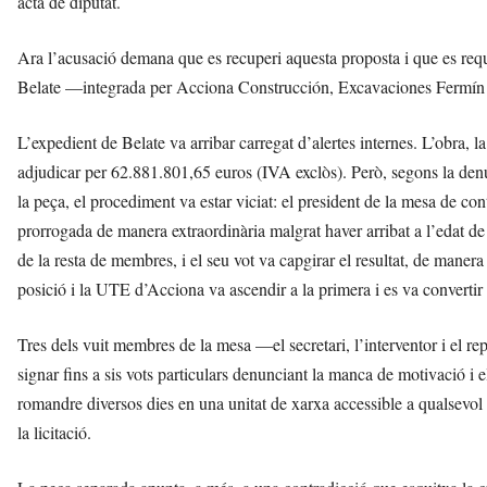
acta de diputat.
Ara l’acusació demana que es recuperi aquesta proposta i que es req
Belate —integrada per Acciona Construcción, Excavaciones Fermín O
L’expedient de Belate va arribar carregat d’alertes internes. L’obra,
adjudicar per 62.881.801,65 euros (IVA exclòs). Però, segons la den
la peça, el procediment va estar viciat: el president de la mesa de co
prorrogada de manera extraordinària malgrat haver arribat a l’edat de 
de la resta de membres, i el seu vot va capgirar el resultat, de maner
posició i la UTE d’Acciona va ascendir a la primera i es va convertir 
Tres dels vuit membres de la mesa —el secretari, l’interventor i el 
signar fins a sis vots particulars denunciant la manca de motivació i el
romandre diversos dies en una unitat de xarxa accessible a qualsevol
la licitació.