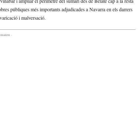
Servinabar i ampliar el perímetre del sumari des de Belate cap a la resta
s obres públiques més importants adjudicades a Navarra en els darrers
varicació i malversació.
comanem -