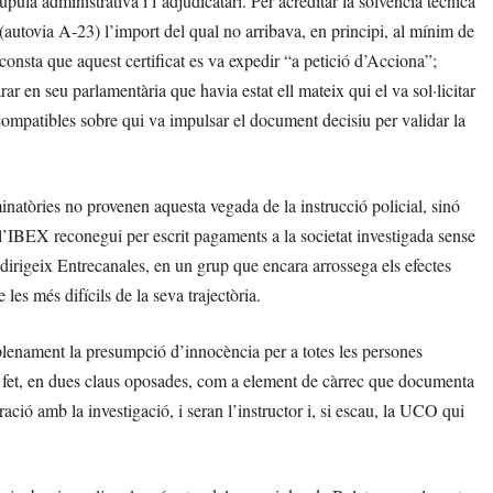
ula administrativa i l’adjudicatari. Per acreditar la solvència tècnica
(autovia A-23) l’import del qual no arribava, en principi, al mínim de
consta que aquest certificat es va expedir “a petició d’Acciona”;
r en seu parlamentària que havia estat ell mateix qui el va sol·licitar
ncompatibles sobre qui va impulsar el document decisiu per validar la
inatòries no provenen aquesta vegada de la instrucció policial, sinó
’IBEX reconegui per escrit pagaments a la societat investigada sense
 dirigeix Entrecanales, en un grup que encara arrossega els efectes
les més difícils de la seva trajectòria.
x plenament la presumpció d’innocència per a totes les persones
de fet, en dues claus oposades, com a element de càrrec que documenta
ració amb la investigació, i seran l’instructor i, si escau, la UCO qui