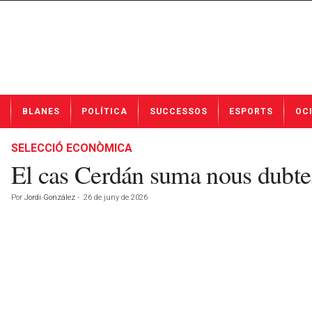
N
BLANES
POLÍTICA
SUCCESSOS
ESPORTS
OC
o
t
í
SELECCIÓ ECONÒMICA
c
El cas Cerdán suma nous dubtes
i
e
Por
Jordi González
-
26 de juny de 2026
s
d
e
B
l
a
n
e