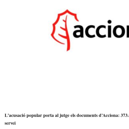
s
a
v
u
i
L’acusació popular porta al jutge els documents d’Acciona: 373
servei