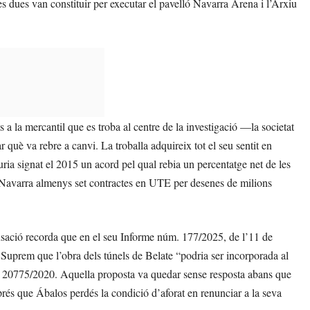
s dues van constituir per executar el pavelló Navarra Arena i l’Arxiu
a la mercantil que es troba al centre de la investigació —la societat
è va rebre a canvi. La troballa adquireix tot el seu sentit en
ia signat el 2015 un acord pel qual rebia un percentatge net de les
a Navarra almenys set contractes en UTE per desenes de milions
cusació recorda que en el seu Informe núm. 177/2025, de l’11 de
 Suprem que l’obra dels túnels de Belate “podria ser incorporada al
al 20775/2020. Aquella proposta va quedar sense resposta abans que
prés que Ábalos perdés la condició d’aforat en renunciar a la seva