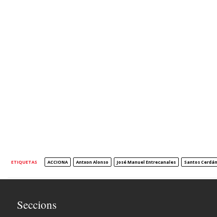
ETIQUETAS
ACCIONA
Antxon Alonso
José Manuel Entrecanales
Santos Cerdá
Seccions