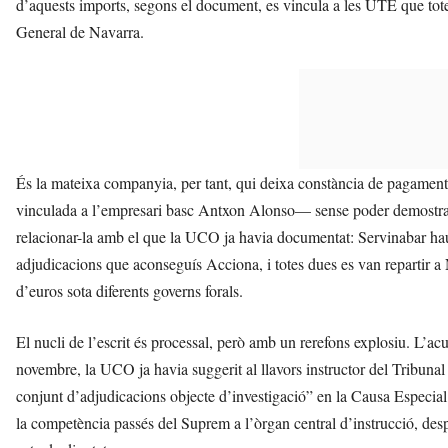
d’aquests imports, segons el document, es vincula a les UTE que tote
General de Navarra.
És la mateixa companyia, per tant, qui deixa constància de pagaments 
vinculada a l’empresari basc Antxon Alonso— sense poder demostrar qu
relacionar-la amb el que la UCO ja havia documentat: Servinabar haur
adjudicacions que aconseguís Acciona, i totes dues es van repartir 
d’euros sota diferents governs forals.
El nucli de l’escrit és processal, però amb un rerefons explosiu. L’a
novembre, la UCO ja havia suggerit al llavors instructor del Tribunal
conjunt d’adjudicacions objecte d’investigació” en la Causa Especi
la competència passés del Suprem a l’òrgan central d’instrucció, des