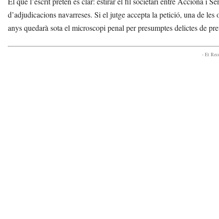
El que l’escrit pretén és clar: estirar el fil societari entre Acciona i 
d’adjudicacions navarreses. Si el jutge accepta la petició, una de le
anys quedarà sota el microscopi penal per presumptes delictes de pre
- Et Re