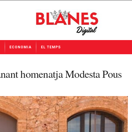
I
ECONOMIA
EL TEMPS
lanant homenatja Modesta Pous