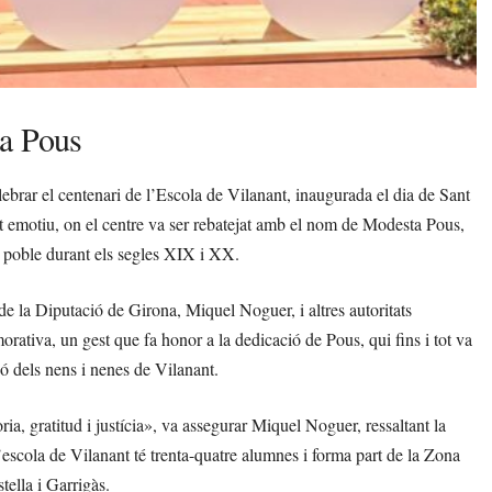
ta Pous
lebrar el centenari de l’Escola de Vilanant, inaugurada el dia de Sant
t emotiu, on el centre va ser rebatejat amb el nom de Modesta Pous,
 poble durant els segles XIX i XX.
 de la Diputació de Girona, Miquel Noguer, i altres autoritats
rativa, un gest que fa honor a la dedicació de Pous, qui fins i tot va
ió dels nens i nenes de Vilanant.
, gratitud i justícia», va assegurar Miquel Noguer, ressaltant la
’escola de Vilanant té trenta-quatre alumnes i forma part de la Zona
ella i Garrigàs.