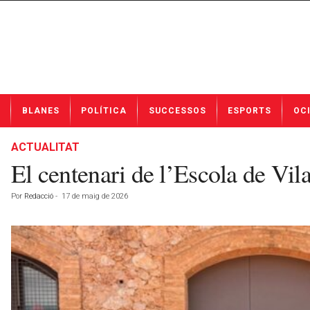
N
BLANES
POLÍTICA
SUCCESSOS
ESPORTS
OC
o
t
í
ACTUALITAT
c
El centenari de l’Escola de Vi
i
e
Por
Redacció
-
17 de maig de 2026
s
d
e
B
l
a
n
e