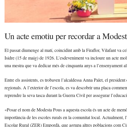
Un acte emotiu per recordar a Modes
El passat diumenge al matí, coincidint amb la Firaflor, Vilafant va ce
Isidre (15 de maig) de 1926. L’esdeveniment va incloure un acte mol
una mestra que va dedicar més de cinquanta anys a l’ensenyament al
Entre els assistents, es trobaven l’alcaldessa Anna Palet, el president
regionals. A l’exterior de l’escola, es va descobrir una placa commemo
reprendre la seva tasca durant la Guerra Civil per assegurar l’educac
«Posar el nom de Modesta Pous a aquesta escola és un acte de memòria
importància de les escoles rurals en la comunitat local. Actualment, l
Escolar Rural (ZER) Empordà, que agrupa altres poblacions com Cist