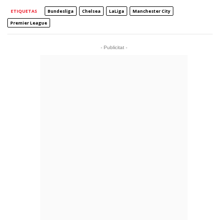
ETIQUETAS
Bundesliga
Chelsea
LaLiga
Manchester City
Premier League
- Publicitat -