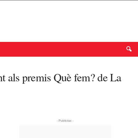
nt als premis Què fem? de La
- Publicitat -