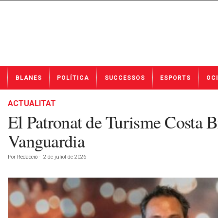
N
BLANES
POLÍTICA
SUCCESSOS
ESPORTS
OC
o
t
í
ACTUALITAT
c
El Patronat de Turisme Costa 
i
e
Vanguardia
s
d
Por
Redacció
-
2 de juliol de 2026
e
B
l
a
n
e