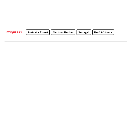
ETIQUETAS
Aminata Touré
Nacions Unides
Senegal
Unió Africana