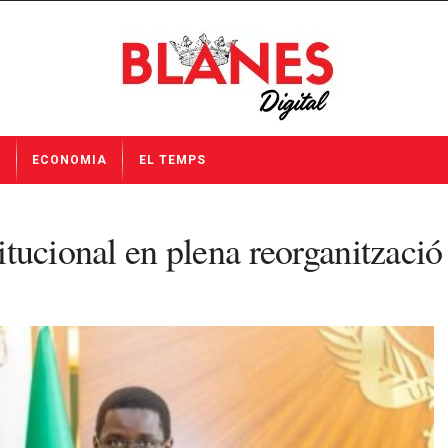
I
ECONOMIA
EL TEMPS
titucional en plena reorganització 