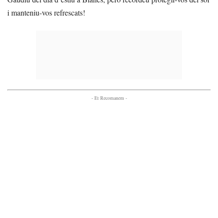
i manteniu-vos refrescats!
- Et Recomanem -