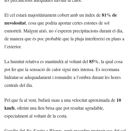
81% de
El cel estarà majoritàriament cobert amb un índex de
nuvolositat
, cosa que podria aportar certes estones de sol
esmorteït. Malgrat això, no s’esperen precipitacions durant el dia,
de manera que és poc probable que la pluja interfereixi en plans a
l’exterior.
85%
La humitat relativa es mantindrà al voltant del
, la qual cosa
pot fer que la sensació de calor sigui més intensa. Es recomana
hidratar-se adequadament i romandre a l’ombra durant les hores
centrals del dia.
10
Pel que fa al vent, bufarà suau a una velocitat aproximada de
km/h
, oferint una lleu brisa que pot resultar agradable,
especialment al voltant de la costa.
Gaudiu del dia d’estiu a Blanes, però recordeu protegir-vos del sol