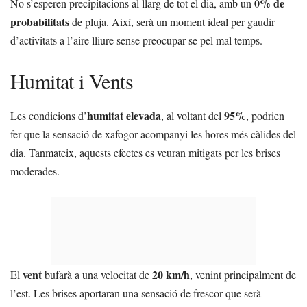
0% de
No s’esperen precipitacions al llarg de tot el dia, amb un
probabilitats
de pluja. Així, serà un moment ideal per gaudir
d’activitats a l’aire lliure sense preocupar-se pel mal temps.
Humitat i Vents
humitat elevada
95%
Les condicions d’
, al voltant del
, podrien
fer que la sensació de xafogor acompanyi les hores més càlides del
dia. Tanmateix, aquests efectes es veuran mitigats per les brises
moderades.
vent
20 km/h
El
bufarà a una velocitat de
, venint principalment de
l’est. Les brises aportaran una sensació de frescor que serà