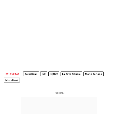
ETIQUETAS
CaixaBank
INE
INJUVE
La Cova Estudio
María Soriano
MicroBank
- Publicitat -