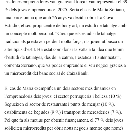
les dones emprenedores van guanyant força i van representar el 39
% dels joves emprenedors el 2025. Seria el cas de María Soriano,
una barcelonina que amb 26 anys va decidir obrir La Cova
Estudio, el seu propi centre de body art, un estudi de tatuatge amb
un concepte molt personal: “Crec que els estudis de tatuatge
tradicionals ja estaven perdent molta força, i la joventut busca un
altre tipus d’estil. Ha estat com donar la volta a la idea que tenim
d’estudi de tatuatges, des de la calma, l’estètica i l’autenticitat”,
comenta Soriano, que va poder emprendre el seu negoci gràcies a
un microcrèdit del banc social de CaixaBank.
El cas de María exemplifica un dels sectors més dinàmics en
l’emprenedoria dels joves: el sector perruqueria i bellesa (10 %).
Segueixen el sector de restaurants i punts de menjar (10 %),
establiments de begudes (9 %) i transport de mercaderies (7 %).
Pel que fa als motius per obtenir finançament, el 77 % dels joves
sol·liciten microcrèdits per obrir nous negocis mentre que només