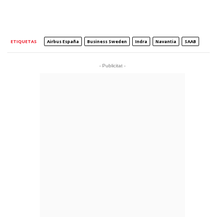
ETIQUETAS
Airbus España
Business Sweden
Indra
Navantia
SAAB
- Publicitat -