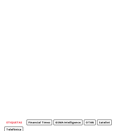
ETIQUETAS
Financial Times
GSMA Intelligence
OTAN
Sateliot
Telefónica