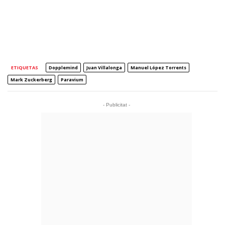
ETIQUETAS
Dopplemind
Juan Villalonga
Manuel López Torrents
Mark Zuckerberg
Paravium
- Publicitat -