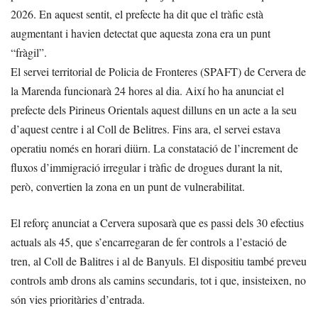
2026. En aquest sentit, el prefecte ha dit que el tràfic està
augmentant i havien detectat que aquesta zona era un punt
“fràgil”.
El servei territorial de Policia de Fronteres (SPAFT) de Cervera de
la Marenda funcionarà 24 hores al dia. Així ho ha anunciat el
prefecte dels Pirineus Orientals aquest dilluns en un acte a la seu
d’aquest centre i al Coll de Belitres. Fins ara, el servei estava
operatiu només en horari diürn. La constatació de l’increment de
fluxos d’immigració irregular i tràfic de drogues durant la nit,
però, convertien la zona en un punt de vulnerabilitat.
El reforç anunciat a Cervera suposarà que es passi dels 30 efectius
actuals als 45, que s’encarregaran de fer controls a l’estació de
tren, al Coll de Balitres i al de Banyuls. El dispositiu també preveu
controls amb drons als camins secundaris, tot i que, insisteixen, no
són vies prioritàries d’entrada.