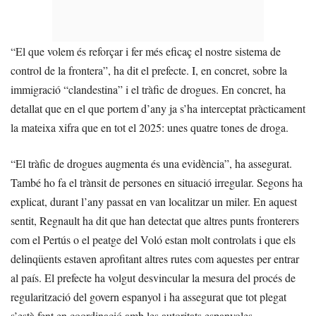
“El que volem és reforçar i fer més eficaç el nostre sistema de
control de la frontera”, ha dit el prefecte. I, en concret, sobre la
immigració “clandestina” i el tràfic de drogues. En concret, ha
detallat que en el que portem d’any ja s’ha interceptat pràcticament
la mateixa xifra que en tot el 2025: unes quatre tones de droga.
“El tràfic de drogues augmenta és una evidència”, ha assegurat.
També ho fa el trànsit de persones en situació irregular. Segons ha
explicat, durant l’any passat en van localitzar un miler. En aquest
sentit, Regnault ha dit que han detectat que altres punts fronterers
com el Pertús o el peatge del Voló estan molt controlats i que els
delinqüents estaven aprofitant altres rutes com aquestes per entrar
al país. El prefecte ha volgut desvincular la mesura del procés de
regularització del govern espanyol i ha assegurat que tot plegat
s’està fent en coordinació amb les autoritats espanyoles.