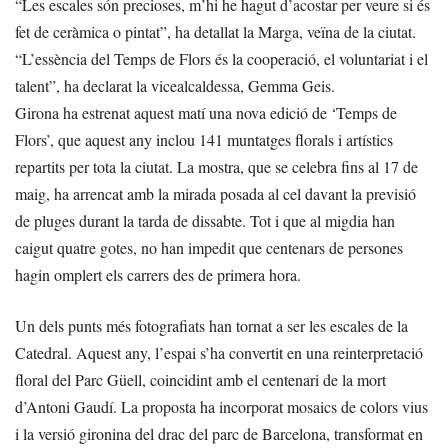
“Les escales són precioses, m’hi he hagut d’acostar per veure si és
fet de ceràmica o pintat”, ha detallat la Marga, veïna de la ciutat.
“L’essència del Temps de Flors és la cooperació, el voluntariat i el
talent”, ha declarat la vicealcaldessa, Gemma Geis.
Girona ha estrenat aquest matí una nova edició de ‘Temps de
Flors’, que aquest any inclou 141 muntatges florals i artístics
repartits per tota la ciutat. La mostra, que se celebra fins al 17 de
maig, ha arrencat amb la mirada posada al cel davant la previsió
de pluges durant la tarda de dissabte. Tot i que al migdia han
caigut quatre gotes, no han impedit que centenars de persones
hagin omplert els carrers des de primera hora.
Un dels punts més fotografiats han tornat a ser les escales de la
Catedral. Aquest any, l’espai s’ha convertit en una reinterpretació
floral del Parc Güell, coincidint amb el centenari de la mort
d’Antoni Gaudí. La proposta ha incorporat mosaics de colors vius
i la versió gironina del drac del parc de Barcelona, transformat en