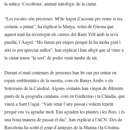
la mítica ‘Cocollona’, animal mitològic de la ciutat.
“Les escales són precioses. M’he hagut d’acostar per veure si era
ceràmic o pintat”, ha explicat la Marga, veïna de Girona que
aquest matí ha recorregut els carrers del Barri Vell amb la seva
parella, l’Àngel. “Ho farem per etapes perquè hi ha molta gent i
així es pot apreciar millor”, han explicat i han afegit que al viure a
la ciutat tenen “la sort” de poder venir també de nit.
Durant el matí centenars de persones han fet cua per entrar en
espais emblemàtics de la mostra, com els Banys Àrabs o els
Soterranis de la Catedral. Alguns visitants han vingut de diferents
punts de la geografia catalana, com en Guillermo i la Clàudia, que
viuen a Sant Cugat. “Vam venir l’any passat i volíem repetir
perquè ens va agradar molt. Ens agraden les plantes i les flors, i és
una bona manera de passar el dia”, han explicat a l’ACN. Des de
Barcelona ha sortit el grup d’amigues de la Marina i la Cristina,