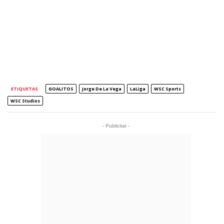
ETIQUETAS
GOALITOS
Jorge De La Vega
LaLiga
WSC Sports
WSC Studios
- Publicitat -