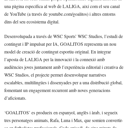
una pàgina específica al web de LALIGA, així com el seu canal
de YouTube (a través de youtube.com/goalitos) i altres entorns
dins del seu ecosistema digital.
Desenvolupada a través de WSC Sports’ WSC Studios, l’estudi de
contingut i IP impulsat per IA, GOALITOS representa un nou
model de creació de contingut esportiu original. En integrar
l’aposta de LALIGA per la innovació i la connexió amb
audiències joves juntament amb l’experiència editorial i creativa de
WSC Studios, el projecte permet desenvolupar narratives
escalables, multilingües i dissenyades per a una distribució global,
fomentant un engagement recurrent amb noves generacions
d’aficionats.
‘GOALITOS’ es produeix en espanyol, anglès i àrab, i segueix
tres personatges animats, Rafa, Luna i Max, que somien convertir-
se en futbolistes professionals. Cada episodi, de cinc minuts de