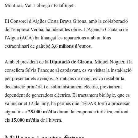
Mont-ras, Vall-llobrega i Palafrugell.
El Consorci d’Aigües Costa Brava Girona, amb la col·laboració
de l’empresa Veolia, ha liderat les obres. L’Agència Catalana de
l’Aigua (ACA) ha finançat les reparacions amb un fons
3,6 milions d’euros
extraordinari de gairebé
.
Diputació de Girona
Amb el president de la
, Miquel Noguer, i la
consellera Sílvia Paneque al capdavant, es va visitar la instal·lació
per presentar els avenços. A mitjans de maig, es va restablir la
decantació primària i el subministrament elèctric, prèviament
dependent de generadors elèctrics. El tractament biològic, que es
va iniciar el 12 de juny, ha permès que l’EDAR torni a processar
25.000 m³/dia
aigua fins a
durant la temporada turística, enfront
15.000 m³/dia
els
de l’hivern.