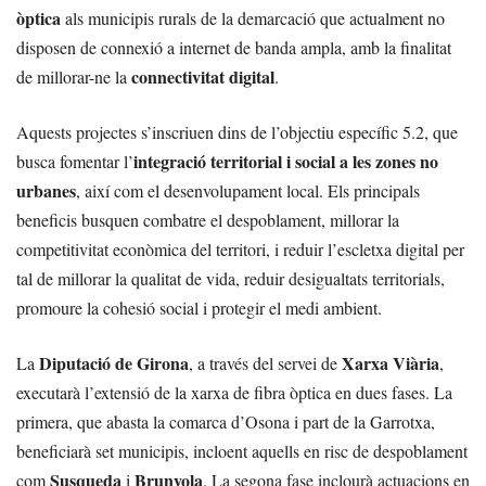
òptica
als municipis rurals de la demarcació que actualment no
disposen de connexió a internet de banda ampla, amb la finalitat
connectivitat digital
de millorar-ne la
.
Aquests projectes s’inscriuen dins de l’objectiu específic 5.2, que
integració territorial i social a les zones no
busca fomentar l’
urbanes
, així com el desenvolupament local. Els principals
beneficis busquen combatre el despoblament, millorar la
competitivitat econòmica del territori, i reduir l’escletxa digital per
tal de millorar la qualitat de vida, reduir desigualtats territorials,
promoure la cohesió social i protegir el medi ambient.
Diputació de Girona
Xarxa Viària
La
, a través del servei de
,
executarà l’extensió de la xarxa de fibra òptica en dues fases. La
primera, que abasta la comarca d’Osona i part de la Garrotxa,
beneficiarà set municipis, incloent aquells en risc de despoblament
Susqueda
Brunyola
com
i
. La segona fase inclourà actuacions en