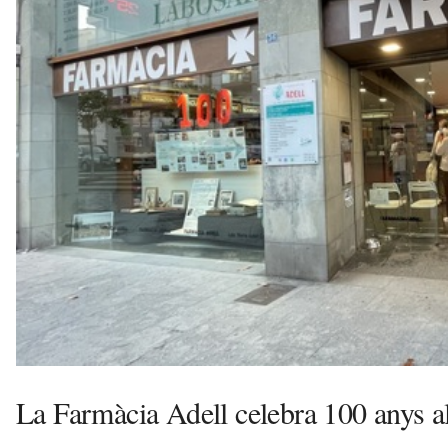
s
a
v
u
i
La Farmàcia Adell celebra 100 anys al