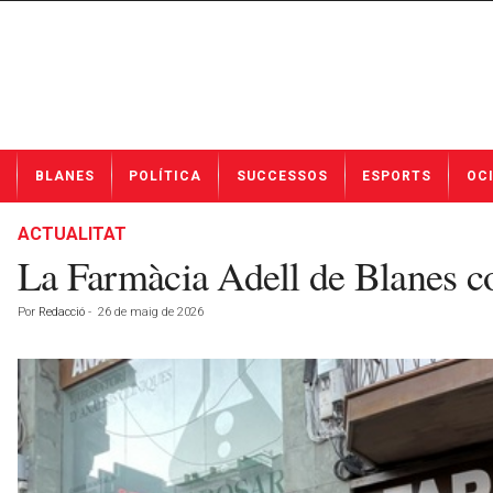
N
BLANES
POLÍTICA
SUCCESSOS
ESPORTS
OC
o
t
í
ACTUALITAT
c
La Farmàcia Adell de Blanes c
i
e
Por
Redacció
-
26 de maig de 2026
s
d
e
B
l
a
n
e