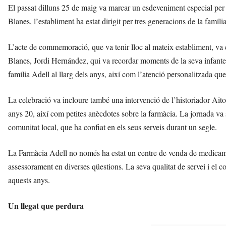
El passat dilluns 25 de maig va marcar un esdeveniment especial per l
Blanes, l’establiment ha estat dirigit per tres generacions de la famíl
L’acte de commemoració, que va tenir lloc al mateix establiment, va c
Blanes, Jordi Hernández, qui va recordar moments de la seva infantesa
família Adell al llarg dels anys, així com l’atenció personalitzada que
La celebració va incloure també una intervenció de l’historiador Aitor
anys 20, així com petites anècdotes sobre la farmàcia. La jornada va 
comunitat local, que ha confiat en els seus serveis durant un segle.
La Farmàcia Adell no només ha estat un centre de venda de medicamen
assessorament en diverses qüestions. La seva qualitat de servei i el c
aquests anys.
Un llegat que perdura