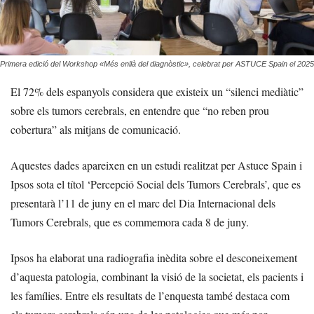
Primera edició del Workshop «Més enllà del diagnòstic», celebrat per ASTUCE Spain el 2025
El 72% dels espanyols considera que existeix un “silenci mediàtic”
sobre els tumors cerebrals, en entendre que “no reben prou
cobertura” als mitjans de comunicació.
Aquestes dades apareixen en un estudi realitzat per Astuce Spain i
Ipsos sota el títol ‘Percepció Social dels Tumors Cerebrals’, que es
presentarà l’11 de juny en el marc del Dia Internacional dels
Tumors Cerebrals, que es commemora cada 8 de juny.
Ipsos ha elaborat una radiografia inèdita sobre el desconeixement
d’aquesta patologia, combinant la visió de la societat, els pacients i
les famílies. Entre els resultats de l’enquesta també destaca com