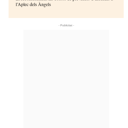
l’Aplec dels Àngels
- Publicitat -