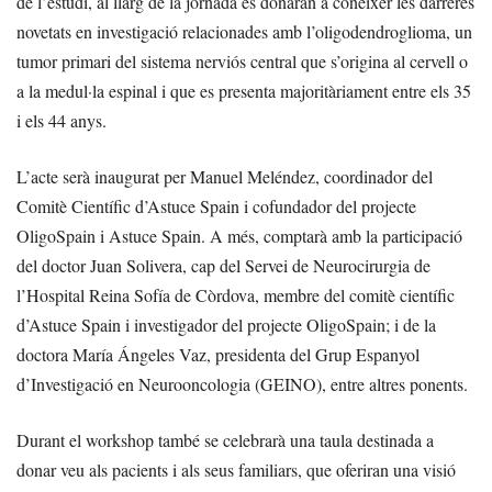
de l’estudi, al llarg de la jornada es donaran a conèixer les darreres
novetats en investigació relacionades amb l’oligodendroglioma, un
tumor primari del sistema nerviós central que s’origina al cervell o
a la medul·la espinal i que es presenta majoritàriament entre els 35
i els 44 anys.
L’acte serà inaugurat per Manuel Meléndez, coordinador del
Comitè Científic d’Astuce Spain i cofundador del projecte
OligoSpain i Astuce Spain. A més, comptarà amb la participació
del doctor Juan Solivera, cap del Servei de Neurocirurgia de
l’Hospital Reina Sofía de Còrdova, membre del comitè científic
d’Astuce Spain i investigador del projecte OligoSpain; i de la
doctora María Ángeles Vaz, presidenta del Grup Espanyol
d’Investigació en Neurooncologia (GEINO), entre altres ponents.
Durant el workshop també se celebrarà una taula destinada a
donar veu als pacients i als seus familiars, que oferiran una visió