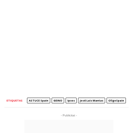
ETIQUETAS
ASTUCE Spain
GEINO
Ipsos
José Luis Mantas
OligoSpain
- Publicitat -