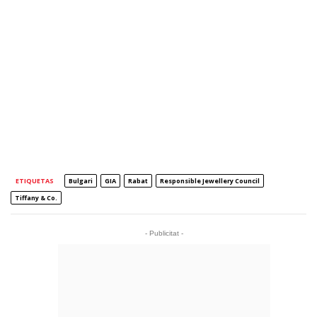
ETIQUETAS
Bulgari
GIA
Rabat
Responsible Jewellery Council
Tiffany & Co.
- Publicitat -