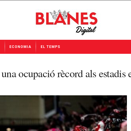
I
ECONOMIA
EL TEMPS
na ocupació rècord als estadis 