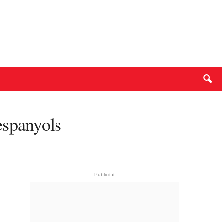
espanyols
- Publicitat -