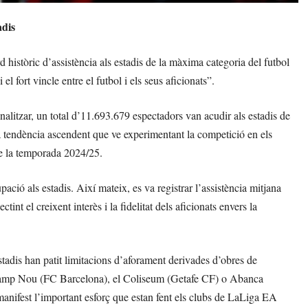
adis
istòric d’assistència als estadis de la màxima categoria del futbol
 fort vincle entre el futbol i els seus aficionats”.
alitzar, un total d’11.693.679 espectadors van acudir als estadis de
la tendència ascendent que ve experimentant la competició en els
de la temporada 2024/25.
ació als estadis. Així mateix, es va registrar l’assistència mitjana
nt el creixent interès i la fidelitat dels aficionats envers la
adis han patit limitacions d’aforament derivades d’obres de
fy Camp Nou (FC Barcelona), el Coliseum (Getafe CF) o Abanca
manifest l’important esforç que estan fent els clubs de LaLiga EA