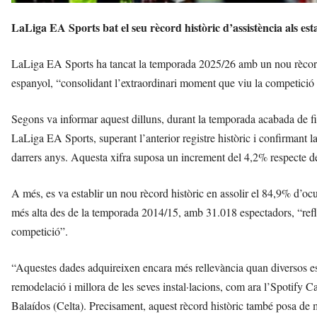
LaLiga EA Sports bat el seu rècord històric d’assistència als est
LaLiga EA Sports ha tancat la temporada 2025/26 amb un nou rècord h
espanyol, “consolidant l’extraordinari moment que viu la competició i el
Segons va informar aquest dilluns, durant la temporada acabada de fin
LaLiga EA Sports, superant l’anterior registre històric i confirmant 
darrers anys. Aquesta xifra suposa un increment del 4,2% respecte 
A més, es va establir un nou rècord històric en assolir el 84,9% d’ocup
més alta des de la temporada 2014/15, amb 31.018 espectadors, “reflecti
competició”.
“Aquestes dades adquireixen encara més rellevància quan diversos est
remodelació i millora de les seves instal·lacions, com ara l’Spoti
Balaídos (Celta). Precisament, aquest rècord històric també posa de 