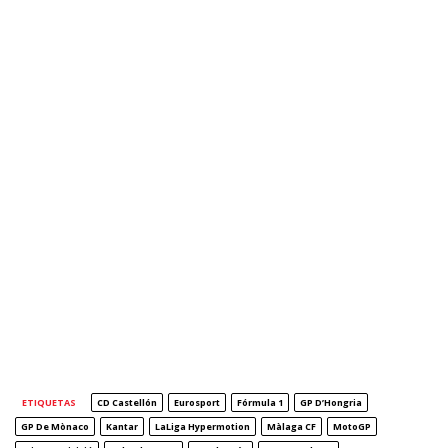
ETIQUETAS
CD Castellón
Eurosport
Fórmula 1
GP D’Hongria
GP De Mònaco
Kantar
LaLiga Hypermotion
Màlaga CF
MotoGP