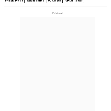
Primera Divisió
Roland Garros
UD Almería
UD Las Palmas
- Publicitat -