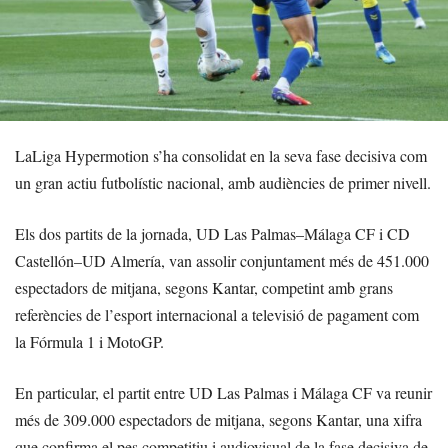
LaLiga Hypermotion s’ha consolidat en la seva fase decisiva com
un gran actiu futbolístic nacional, amb audiències de primer nivell.
Els dos partits de la jornada, UD Las Palmas–Málaga CF i CD
Castellón–UD Almería, van assolir conjuntament més de 451.000
espectadors de mitjana, segons Kantar, competint amb grans
referències de l’esport internacional a televisió de pagament com
la Fórmula 1 i MotoGP.
En particular, el partit entre UD Las Palmas i Málaga CF va reunir
més de 309.000 espectadors de mitjana, segons Kantar, una xifra
que confirma el pes competitiu i audiovisual de la fase decisiva de