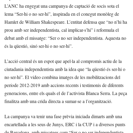
L’ANC ha engegat una campanya de captació de socis sota el
lema “Ser-hi o no ser-hi”, inspirada en el conegut monòleg de
Hamlet de William Shakespeare. L’entitat defensa que “no n’hi ha
prou amb ser independentista, cal implicar-s’hi” i reformula el
debat amb el missatge: “Ser o no ser independentista. Aquesta no
és la qüestió, sinó ser-hi o no ser-hi”.
L’acció central és un espot que apel·la al compromís actiu de la
ciutadania independentista amb la idea que “la qüestió és ser-hi o
no ser-hi”. El vídeo combina imatges de les mobilitzacions del
període 2012-2019 amb accions recents i testimonis de diferents
generacions, entre els quals el de l’activista Blanca Serra. La peça
finalitza amb una crida directa a sumar-se a l’organització.
La campanya va tenir una fase prèvia iniciada dimarts amb una
encartellada a les seus de Junys, ERC i la CUP i a diversos punts
de Barcelona, amb missatges com “Ser o no ser independentista.