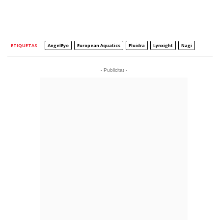
ETIQUETAS
AngelEye
European Aquatics
Fluidra
Lynxight
Nagi
- Publicitat -