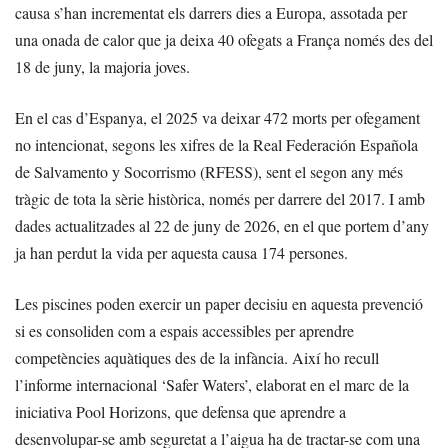
causa s’han incrementat els darrers dies a Europa, assotada per
una onada de calor que ja deixa 40 ofegats a França només des del
18 de juny, la majoria joves.
En el cas d’Espanya, el 2025 va deixar 472 morts per ofegament
no intencionat, segons les xifres de la Real Federación Española
de Salvamento y Socorrismo (RFESS), sent el segon any més
tràgic de tota la sèrie històrica, només per darrere del 2017. I amb
dades actualitzades al 22 de juny de 2026, en el que portem d’any
ja han perdut la vida per aquesta causa 174 persones.
Les piscines poden exercir un paper decisiu en aquesta prevenció
si es consoliden com a espais accessibles per aprendre
competències aquàtiques des de la infància. Així ho recull
l’informe internacional ‘Safer Waters’, elaborat en el marc de la
iniciativa Pool Horizons, que defensa que aprendre a
desenvolupar-se amb seguretat a l’aigua ha de tractar-se com una