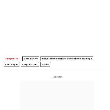
ETIQUETAS
Gorka Knörr
Hospital Universitari General De Catalunya
Sant Cugat
Sergi Barrera
Vallès
- Publicitat -