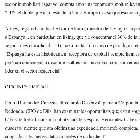
sector immobiliari espanyol compta amb uns fonaments molt rellevan
2,4%, el doble que a la resta de la Unió Europea, cosa que està reforça
A més, segons ha indicat Álvaro Alonso, director de Living i Cor
a Espanya i, en particular, en living, que va concentrar el 30% de la
vegada més consolidada”. Tot això porta a un canvi de paradigma e
“Espanya ha estat històricament receptora de capital i sempre hem es
però ara comencem a decidir nosaltres on s’inverteix, com s’inverteix
líder en el sector residencial”.
OFICINES I RETAIL
Pedro Hernández Cabezas, director de Desenvolupament Corporatiu d
Redondo, CEO de Dils, han examinat les oportunitats que estan sorgin
hàbits de treball, consum i utilització dels espais. Hernández Cabe
quadrats, mentre que ara oferim una experiència molt més completa, a
adaptades a les necessitats concretes de cada client”.