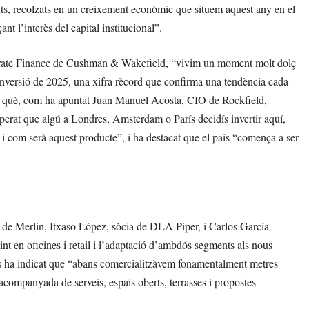
ts, recolzats en un creixement econòmic que situem aquest any en el
nt l’interès del capital institucional”.
porate Finance de Cushman & Wakefield, “vivim un moment molt dolç
 inversió de 2025, una xifra rècord que confirma una tendència cada
n què, com ha apuntat Juan Manuel Acosta, CIO de Rockfield,
perat que algú a Londres, Amsterdam o París decidís invertir aquí,
 i com serà aquest producte”, i ha destacat que el país “comença a ser
e Merlin, Itxaso López, sòcia de DLA Piper, i Carlos García
t en oficines i retail i l’adaptació d’ambdós segments als nous
zas ha indicat que “abans comercialitzàvem fonamentalment metres
companyada de serveis, espais oberts, terrasses i propostes