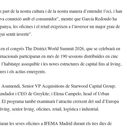
part de la nostra cultura i de la nostra manera d’entendre l’oci, i han
 seva connexió amb el consumidor”, mentre que García Redondo ha
ya, les oficines i el retail exigeixen a l’inversor un major grau de
ui sentit invertir”.
t en el congrés The District World Summit 2026, que se celebrarà en
ernacionals participaran en més de 190 sessions distribuïdes en cinc
 l’habitatge assequible i les noves estructures de capital fins al living,
tures i els actius emergents.
Jon Asumendi, Senior VP Acquisitions de Starwood Capital Group;
 fundador i CEO de Greykite; i Elena Campelo, head of Urban
 El programa també examinarà l’atractiu creixent del sud d’Europa
ng, senior living, oficines, retail, logística i industrial.
aran les seves oficines a IFEMA Madrid durant els tres dies de