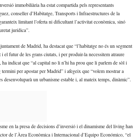
nversió immobiliària ha estat compartida pels representants
guez, conseller d’Habitatge, Transports i Infraestructures de la
anteix limitant l’oferta ni dificultant l’activitat econòmica, sinó
retat jurídica”.
Ajuntament de Madrid, ha destacat que “l’habitatge no és un segment
i el futur de les grans ciutats, i per produir-la necessitem atraure
 indicat que “al capital no li n’hi ha prou que li parlem de sòl i
larg termini per apostar per Madrid” i afegeix que “volem mostrar a
es desenvoluparà un urbanisme estable i, al mateix temps, dinàmic”.
me en la presa de decisions d’inversió i el dinamisme del living han
rector de l’Àrea Econòmica i Internacional d’Equipo Económico, “el