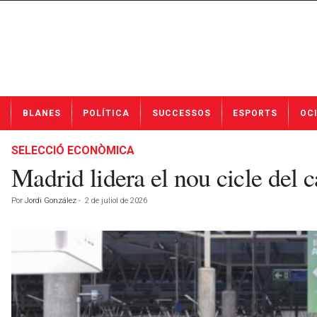
N
BLANES
POLÍTICA
SUCCESSOS
ESPORTS
OC
o
t
í
SELECCIÓ ECONÒMICA
c
Madrid lidera el nou cicle del 
i
e
Por
Jordi González
-
2 de juliol de 2026
s
d
e
B
l
a
n
e