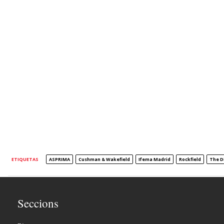
ETIQUETAS
ASPRIMA
Cushman & Wakefield
Ifema Madrid
Rockfield
The Di
Seccions