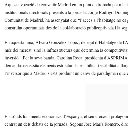
Aquesta vocació de convertir Madrid en un punt de trobada per a la i
institucionals i sectorials presents a la jornada. Jorge Rodrigo Domín
Comunitat de Madrid, ha assenyalat que “l’accés a l’habitatge no es gar
construint oportunitats des de la col·laboració publicoprivada i la segu
En aquesta línia, Álvaro González López, delegat d’Habitatge de l’
més del mercat, sinó la infraestructura que determina la competitivitat 
inversió”. Per la seva banda, Carolina Roca, presidenta d’ASPRIMA, ha
demanda: necessita elements estructurals, estabilitat i visibilitat a l
l’inversor que a Madrid s’està produint un canvi de paradigma i que 
Els sòlids fonaments econòmics d’Espanya, el seu creixent protagonis
centrat un dels debats de la jornada. Segons José María Romero, di