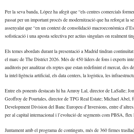
Per la seva banda, López ha afegit que “els centres comercials formen 
passat per un important procés de modernització que ha reforçat la
assenyalat que “en un context de consolidació macroeconòmica d’Espan
sofisticació i una aposta selectiva per actius singulars on realment ting
Els temes abordats durant la presentació a Madrid tindran continuïta
el marc de The District 2026. Més de 450 líders de fons i experts int
auditoris per analitzar els reptes que estan redefinint el mercat, des de
la intel·ligència artificial, els data centers, la logística, les infraestruc
Entre els ponents destacats hi ha Amroy Lal, director de LaSalle; 
Geoffroy de Pourtales, director de TPG Real Estate; Michael Abel,
Development Division del Banc Europeu d’Inversions, entre d’altres.
per al capital internacional i l’evolució de segments com PBSA, flex livi
Juntament amb el programa de continguts, més de 360 firmes trasllad