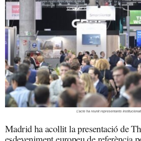
s
a
v
u
i
L’acte ha reunit representants instituciona
Madrid ha acollit la presentació de Th
esdeveniment europeu de referència per