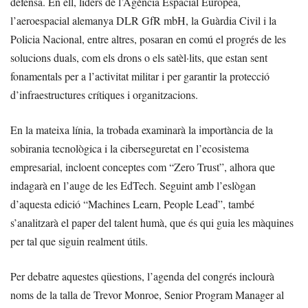
defensa. En ell, líders de l’Agència Espacial Europea,
l’aeroespacial alemanya DLR GfR mbH, la Guàrdia Civil i la
Policia Nacional, entre altres, posaran en comú el progrés de les
solucions duals, com els drons o els satèl·lits, que estan sent
fonamentals per a l’activitat militar i per garantir la protecció
d’infraestructures crítiques i organitzacions.
En la mateixa línia, la trobada examinarà la importància de la
sobirania tecnològica i la ciberseguretat en l’ecosistema
empresarial, incloent conceptes com “Zero Trust”, alhora que
indagarà en l’auge de les EdTech. Seguint amb l’eslògan
d’aquesta edició “Machines Learn, People Lead”, també
s’analitzarà el paper del talent humà, que és qui guia les màquines
per tal que siguin realment útils.
Per debatre aquestes qüestions, l’agenda del congrés inclourà
noms de la talla de Trevor Monroe, Senior Program Manager al