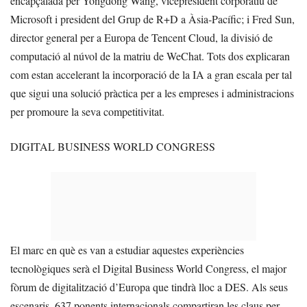
encapçalada per Yongdong Wang, vicepresident corporatiu de
Microsoft i president del Grup de R+D a Àsia-Pacífic; i Fred Sun,
director general per a Europa de Tencent Cloud, la divisió de
computació al núvol de la matriu de WeChat. Tots dos explicaran
com estan accelerant la incorporació de la IA a gran escala per tal
que sigui una solució pràctica per a les empreses i administracions
per promoure la seva competitivitat.
DIGITAL BUSINESS WORLD CONGRESS
El marc en què es van a estudiar aquestes experiències
tecnològiques serà el Digital Business World Congress, el major
fòrum de digitalització d’Europa que tindrà lloc a DES. Als seus
escenaris, 637 ponents internacionals compartiran les claus per