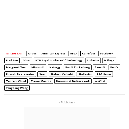
ETIQUETAS
Airbus
American Express
BBVA
Carrefour
Facebook
Fred Sun
Glovo
KTH Royal Institute Of Technology
LinkedIn
Màlaga
Margaret Chen
Microsoft
Naturgy
Randi Zuckerberg
Renault
Renfe
Ricardo Baeza-Yates
Seat
Stefaan Verhulst
Stellantis
TAG Heuer
Tencent Cloud
Trevor Monroe
Universitat De Nova York
WeChat
Yongdong Wang
- Publicitat -