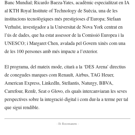
Banc Mundial; Ricardo Baeza-Yates, acadèmic especialitzat en IA
al KTH Royal Institute of Technology de Suècia, una de les
institucions tecnològiques més prestigioses d’Europa; Stefaan
Verhulst, investigador a la Universitat de Nova York centrat en
l’ús de dades, que ha estat assessor de la Comissió Europea i la
UNESCO; i Margaret Chen, avalada pel Govern xinès com una
de les 100 persones amb més impacte a l’exterior.
El programa, del mateix mode, citarà a la ‘DES Arena’ directius
de conegudes marques com Renault, Airbus, TAG Heuer,
American Express, LinkedIn, Stellantis, Naturgy, BBVA,
Carrefour, Renfe, Seat o Glovo, els quals intercanviaran les seves
perspectives sobre la integració digital i com dur-la a terme per tal
que sigui rendible.
- Et Recomanem -