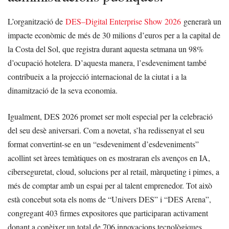
L’organització de
DES–Digital Enterprise Show 2026
generarà un
impacte econòmic de més de 30 milions d’euros per a la capital de
la Costa del Sol, que registra durant aquesta setmana un 98%
d’ocupació hotelera. D’aquesta manera, l’esdeveniment també
contribueix a la projecció internacional de la ciutat i a la
dinamització de la seva economia.
Igualment, DES 2026 promet ser molt especial per la celebració
del seu desè aniversari. Com a novetat, s’ha redissenyat el seu
format convertint-se en un “esdeveniment d’esdeveniments”
acollint set àrees temàtiques on es mostraran els avenços en IA,
ciberseguretat, cloud, solucions per al retail, màrqueting i pimes, a
més de comptar amb un espai per al talent emprenedor. Tot això
està concebut sota els noms de “Univers DES” i “DES Arena”,
congregant 403 firmes expositores que participaran activament
donant a conèixer un total de 706 innovacions tecnològiques.