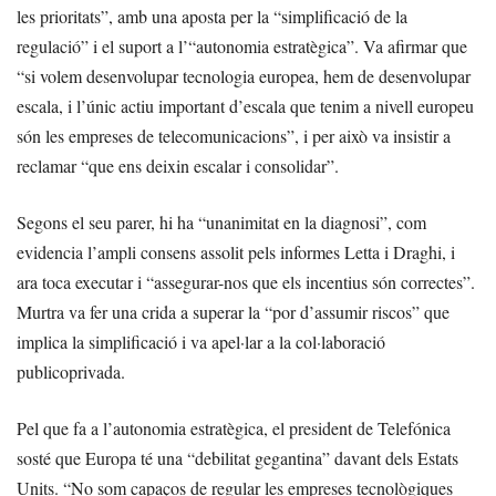
les prioritats”, amb una aposta per la “simplificació de la
regulació” i el suport a l’“autonomia estratègica”. Va afirmar que
“si volem desenvolupar tecnologia europea, hem de desenvolupar
escala, i l’únic actiu important d’escala que tenim a nivell europeu
són les empreses de telecomunicacions”, i per això va insistir a
reclamar “que ens deixin escalar i consolidar”.
Segons el seu parer, hi ha “unanimitat en la diagnosi”, com
evidencia l’ampli consens assolit pels informes Letta i Draghi, i
ara toca executar i “assegurar-nos que els incentius són correctes”.
Murtra va fer una crida a superar la “por d’assumir riscos” que
implica la simplificació i va apel·lar a la col·laboració
publicoprivada.
Pel que fa a l’autonomia estratègica, el president de Telefónica
sosté que Europa té una “debilitat gegantina” davant dels Estats
Units. “No som capaços de regular les empreses tecnològiques