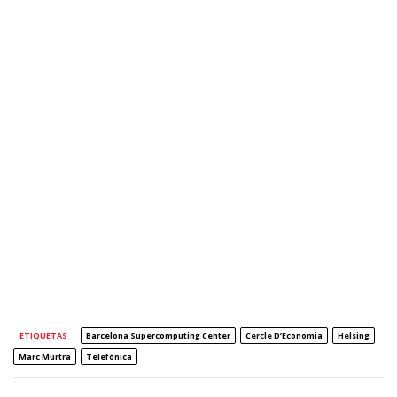
ETIQUETAS
Barcelona Supercomputing Center
Cercle D’Economia
Helsing
Marc Murtra
Telefónica