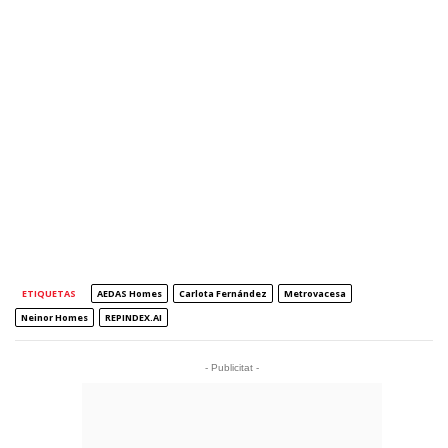
ETIQUETAS
AEDAS Homes
Carlota Fernández
Metrovacesa
Neinor Homes
REPINDEX.AI
- Publicitat -