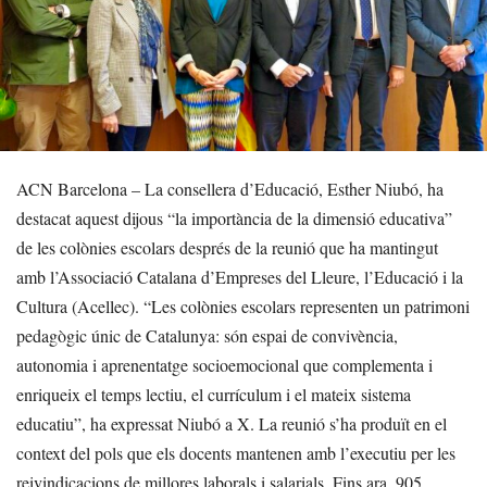
ACN Barcelona – La consellera d’Educació, Esther Niubó, ha
destacat aquest dijous “la importància de la dimensió educativa”
de les colònies escolars després de la reunió que ha mantingut
amb l’Associació Catalana d’Empreses del Lleure, l’Educació i la
Cultura (Acellec). “Les colònies escolars representen un patrimoni
pedagògic únic de Catalunya: són espai de convivència,
autonomia i aprenentatge socioemocional que complementa i
enriqueix el temps lectiu, el currículum i el mateix sistema
educatiu”, ha expressat Niubó a X. La reunió s’ha produït en el
context del pols que els docents mantenen amb l’executiu per les
reivindicacions de millores laborals i salarials. Fins ara, 905