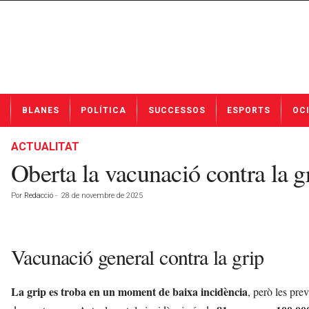
N
BLANES
POLÍTICA
SUCCESSOS
ESPORTS
OC
o
t
í
ACTUALITAT
c
Oberta la vacunació contra la gri
i
e
Por
Redacció
-
28 de novembre de 2025
s
d
e
B
Vacunació general contra la grip
l
a
n
La grip es troba en un moment de baixa incidència
, però les pre
e