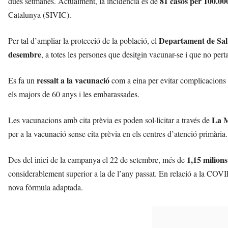
81 casos per 100.00
dues setmanes. Actualment, la incidència és de
s
Catalunya (SIVIC).
a
v
u
Departament de Salut
Per tal d’ampliar la protecció de la població, el
i
desembre
, a totes les persones que desitgin vacunar-se i que no pert
ressalt a la vacunació
Es fa un
com a eina per evitar complicacions i
els majors de 60 anys i les embarassades.
La M
Les vacunacions amb cita prèvia es poden sol·licitar a través de
per a la vacunació sense cita prèvia en els centres d’atenció primària.
1,15 milions
Des del inici de la campanya el 22 de setembre, més de
considerablement superior a la de l’any passat. En relació a la COV
nova fórmula adaptada.