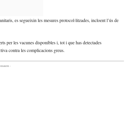
anitaris, es segueixin les mesures protocol·litzades, incloent l’ús de
erts per les vacunes disponibles i, tot i que has detectades
ctiva contra les complicacions greus.
comanem -