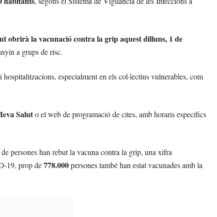
0 habitants
, segons el Sistema de Vigilància de les Infeccions a
 obrirà la vacunació contra la grip aquest dilluns, 1 de
anyin a grups de risc.
 hospitalitzacions, especialment en els col·lectius vulnerables, com
eva Salut
o el web de programació de cites, amb horaris específics
de persones han rebut la vacuna contra la grip, una xifra
778.000
ID-19, prop de
persones també han estat vacunades amb la