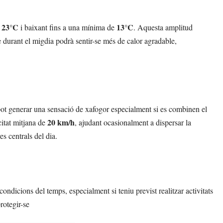
23°C
13°C
e
i baixant fins a una mínima de
. Aquesta amplitud
 durant el migdia podrà sentir-se més de calor agradable,
pot generar una sensació de xafogor especialment si es combinen el
20 km/h
citat mitjana de
, ajudant ocasionalment a dispersar la
s centrals del dia.
ondicions del temps, especialment si teniu previst realitzar activitats
rotegir-se