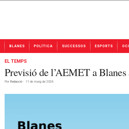
N
BLANES
POLÍTICA
SUCCESSOS
ESPORTS
OC
o
t
í
EL TEMPS
c
Previsió de l’AEMET a Blanes 
i
e
Por
Redacció
-
11 de maig de 2026
s
d
e
B
l
a
n
e