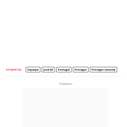
ETIQUETAS
Espanya
José Gil
Portugal
Prosegur
Prosegur Security
- Publicitat -