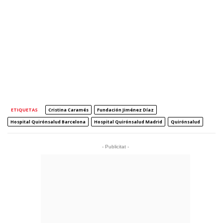
ETIQUETAS
Cristina Caramés
Fundación Jiménez Díaz
Hospital Quirónsalud Barcelona
Hospital Quirónsalud Madrid
Quirónsalud
- Publicitat -