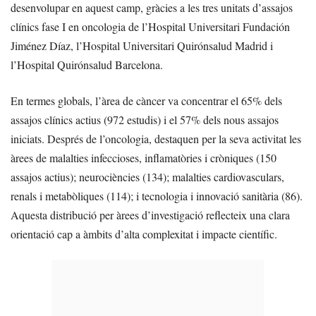
desenvolupar en aquest camp, gràcies a les tres unitats d’assajos
clínics fase I en oncologia de l’Hospital Universitari Fundación
Jiménez Díaz, l’Hospital Universitari Quirónsalud Madrid i
l’Hospital Quirónsalud Barcelona.
En termes globals, l’àrea de càncer va concentrar el 65% dels
assajos clínics actius (972 estudis) i el 57% dels nous assajos
iniciats. Després de l’oncologia, destaquen per la seva activitat les
àrees de malalties infeccioses, inflamatòries i cròniques (150
assajos actius); neurociències (134); malalties cardiovasculars,
renals i metabòliques (114); i tecnologia i innovació sanitària (86).
Aquesta distribució per àrees d’investigació reflecteix una clara
orientació cap a àmbits d’alta complexitat i impacte científic.