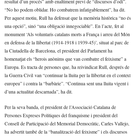
resultat d’un procés” amb enaltiment previ de “discursos d’odi”.
“No ho podem oblidar. Ho combatrem infatigablement”, ha dit.
Per aquest motiu, Rull ha defensat que la memòria històrica “no és
una opció”, sinó “una obligació innegociable”. En l’acte, fet al
monument ‘Als voluntaris catalans morts a França i arreu del Món
en defensa de la llibertat (1914-1918 i 1939-45)’, situat al parc de
la Ciutadella de Barcelona, el president del Parlament ha
homenatjat els “herois anònims que van combatre el feixisme” a
Europa. Es tracta de persones que, ha reivindicat Rull, després de
la Guerra Civil van “continuar la lluita per la llibertat en el context
europeu” i contra la “barbàrie”. “Continua sent una lluita vigent i
d’una actualitat descarnada”, ha dit.
Per la seva banda, el president de l’Associació Catalana de
Persones Expreses Polítiques del franquisme i president del
Consell de Participació del Memorial Democràtic, Carles Vallejo,
ha advertit també de la “banalització del feixisme” i els discursos