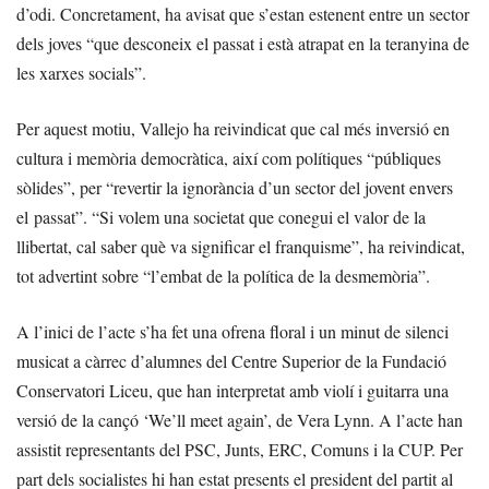
d’odi. Concretament, ha avisat que s’estan estenent entre un sector
dels joves “que desconeix el passat i està atrapat en la teranyina de
les xarxes socials”.
Per aquest motiu, Vallejo ha reivindicat que cal més inversió en
cultura i memòria democràtica, així com polítiques “públiques
sòlides”, per “revertir la ignorància d’un sector del jovent envers
el passat”. “Si volem una societat que conegui el valor de la
llibertat, cal saber què va significar el franquisme”, ha reivindicat,
tot advertint sobre “l’embat de la política de la desmemòria”.
A l’inici de l’acte s’ha fet una ofrena floral i un minut de silenci
musicat a càrrec d’alumnes del Centre Superior de la Fundació
Conservatori Liceu, que han interpretat amb violí i guitarra una
versió de la cançó ‘We’ll meet again’, de Vera Lynn. A l’acte han
assistit representants del PSC, Junts, ERC, Comuns i la CUP. Per
part dels socialistes hi han estat presents el president del partit al