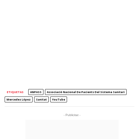
ETIQUETAS
ANPASS
Associació Nacional De Pacients Del Sistema Sanitari
Mercedes López
Sanitat
YouTube
- Publicitat -