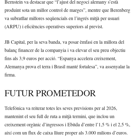
Bernstein va destacar que “l’ajust del negoci alemany s’està
produint sota un millor control de marges”, mentre que Berenberg
va subratllar millores seqüencials en l’ingrés mitjà per usuari
(ARPU) i eficiències operatives superiors al previst.
JB Capital, per la seva banda, va posar èmfasi en la millora del
balanç financer de la companyia i va elevar el seu preu objectiu
fins als 3,9 euros per acció. “Espanya accelera creixement,
Alemanya prova el terra i Brasil manté fortalesa”, va assenyalar la
firma.
FUTUR PROMETEDOR
Telefónica va reiterar totes les seves previsions per al 2026,
mantenint el seu full de ruta a mitjà termini, que inclou un
creixement orgànic d’ingressos i Ebitda d’entre l’1,5 % i el 2,5 %,
així com un flux de caixa lliure proper als 3.000 milions d’euros.