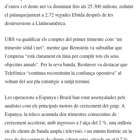
d’euros i el deute net va disminuir fins als 25.300 milions, reduint
el palanquejament a 2,72 vegades Ebitda després de les
desinversions a Llatinoamèrica.
UBS va qualificar els comptes del primer trimestre com “un
trimestre sòlid i net”, mentre que Bernstein va subratllar que
l’empresa “està clarament en línia per complir tots els seus
objectius anuals”. Per la seva banda, Bestinver va destacar que
Telefónica “continua reconstruint la confiança operativa” al
voltant del seu pla estratègic a mitjà termini.
Les operacions a Espanya i Brasil han estat assenyalades pels
analistes com els principals motors de creixement del grup. A
Espanya, la teleco acumula deu trimestres consecutius de
creixement accelerat, amb ingressos a l’alça del 2 %, una millora
en els clients de banda ampla i televisió, i un mínim històric en la
taxa de desconnexió de clients (churn rate), situada en el 0,7 %.