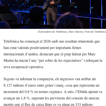
El president de Telefónica, Marc Murtra | Foto de Telefónica
Telefónica ha començat el 2026 amb uns resultats trimestrals que
han estat valorats positivament per importants firmes
internacionals d’anàlisi, destacant que el grup liderat per Marc
Murtra ha iniciat l’any “per sobre de les expectatives” i reforçant la
seva recuperació operativa.
Segons va informar la companyia, els ingressos van arribar als
8.127 milions d’euros entre gener i març, cosa que representa un
increment del 0,8 % en termes orgànics. A més, l’Ebitda ajustat va
avançar un 1,8 %, superant les previsions del consens de mercat,
mentre que el flux de caixa lliure es va situar en 333 milions