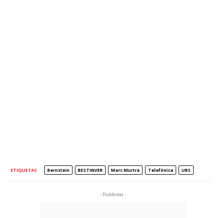
ETIQUETAS
Bernstein
BESTINVER
Marc Murtra
Telefónica
UBS
- Publicitat -