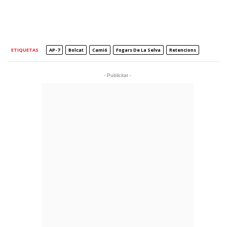
ETIQUETAS
AP-7
Bolcat
Camió
Fogars De La Selva
Retencions
- Publicitat -