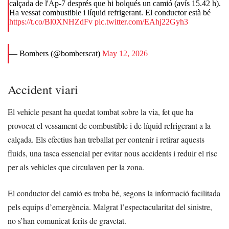
calçada de l'Ap-7 després que hi bolqués un camió (avís 15.42 h).
Ha vessat combustible i líquid refrigerant. El conductor està bé
https://t.co/Bl0XNHZdFv
pic.twitter.com/EAhj22Gyh3
— Bombers (@bomberscat)
May 12, 2026
Accident viari
El vehicle pesant ha quedat tombat sobre la via, fet que ha
provocat el vessament de combustible i de líquid refrigerant a la
calçada. Els efectius han treballat per contenir i retirar aquests
fluids, una tasca essencial per evitar nous accidents i reduir el risc
per als vehicles que circulaven per la zona.
El conductor del camió es troba bé, segons la informació facilitada
pels equips d’emergència. Malgrat l’espectacularitat del sinistre,
no s’han comunicat ferits de gravetat.