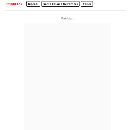
ETIQUETAS
Incendi
Santa Coloma De Farners
Taller
- Publicitat -