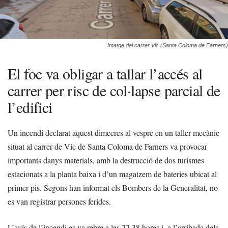
Imatge del carrer Vic (Santa Coloma de Farners)
El foc va obligar a tallar l’accés al
carrer per risc de col·lapse parcial de
l’edifici
Un incendi declarat aquest dimecres al vespre en un taller mecànic
situat al carrer de Vic de Santa Coloma de Farners va provocar
importants danys materials, amb la destrucció de dos turismes
estacionats a la planta baixa i d’un magatzem de bateries ubicat al
primer pis. Segons han informat els Bombers de la Generalitat, no
es van registrar persones ferides.
L’avís de l’incendi es va rebre a les 22.38 hores i, a l’arribada dels