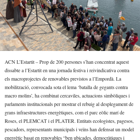
ACN L’Estartit – Prop de 200 persones s’han concentrat aquest
dissabte a l’Estartit en una jornada festiva i reivindicativa contra
els macroprojectes de renovables previstos a l’Empordà. La
mobilització, convocada sota el lema ‘batalla de gegants contra
macro molins’, ha combinat cercaviles, actuacions simbòliques i
parlaments institucionals per mostrar el rebuig al desplegament de
grans infraestructures energètiques, com el parc eòlic marí de
Roses, el PLEMCAT i el PLATER. Entitats ecologistes, pagesos,
pescadors, representants municipals i veïns han defensat un model
energètic basat en renovables “ben ubicades, democràtiques i