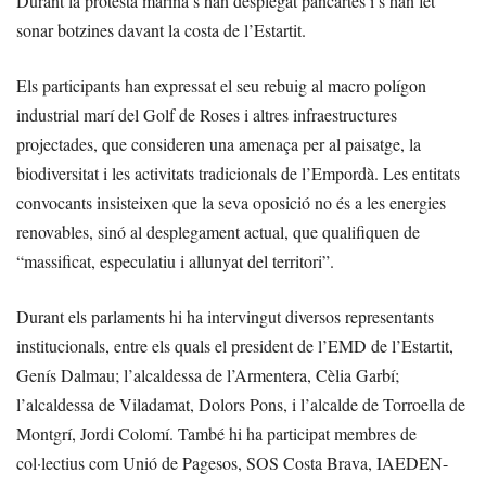
Durant la protesta marina s’han desplegat pancartes i s’han fet
sonar botzines davant la costa de l’Estartit.
Els participants han expressat el seu rebuig al macro polígon
industrial marí del Golf de Roses i altres infraestructures
projectades, que consideren una amenaça per al paisatge, la
biodiversitat i les activitats tradicionals de l’Empordà. Les entitats
convocants insisteixen que la seva oposició no és a les energies
renovables, sinó al desplegament actual, que qualifiquen de
“massificat, especulatiu i allunyat del territori”.
Durant els parlaments hi ha intervingut diversos representants
institucionals, entre els quals el president de l’EMD de l’Estartit,
Genís Dalmau; l’alcaldessa de l’Armentera, Cèlia Garbí;
l’alcaldessa de Viladamat, Dolors Pons, i l’alcalde de Torroella de
Montgrí, Jordi Colomí. També hi ha participat membres de
col·lectius com Unió de Pagesos, SOS Costa Brava, IAEDEN-