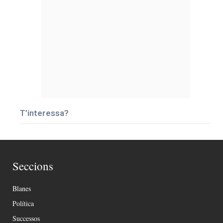
T’interessa?
Seccions
Blanes
Política
Successos